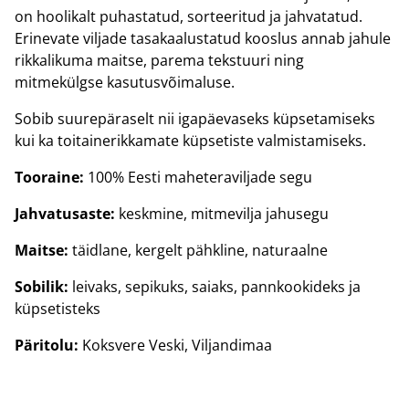
on hoolikalt puhastatud, sorteeritud ja jahvatatud.
Erinevate viljade tasakaalustatud kooslus annab jahule
rikkalikuma maitse, parema tekstuuri ning
mitmekülgse kasutusvõimaluse.
Sobib suurepäraselt nii igapäevaseks küpsetamiseks
kui ka toitainerikkamate küpsetiste valmistamiseks.
Tooraine:
100% Eesti maheteraviljade segu
Jahvatusaste:
keskmine, mitmevilja jahusegu
Maitse:
täidlane, kergelt pähkline, naturaalne
Sobilik:
leivaks, sepikuks, saiaks, pannkookideks ja
küpsetisteks
Päritolu:
Koksvere Veski, Viljandimaa