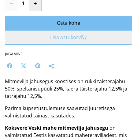
Osta kohe
Lisa ostukorvi
JAGAMINE
Mitmevilja jahusegus koostises on rukki täisterajahu
50%, speltanisupüüli 25%, kaera täisterajahu 12,5% ja
tatrajahu 12,5%.
Parima küpsetustulemuse saavutad juuretisega
valmistatud tainast kasutades.
Koksvere Veski mahe mitmevilja jahusegu
on
valmistatud Eestis kasvatatud maheteraviljadest, mis