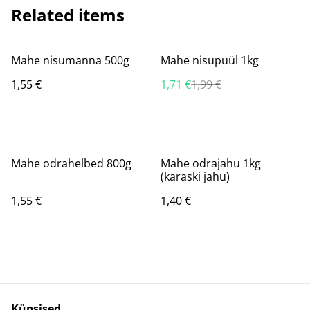
Related items
%
Mahe nisumanna 500g
Mahe nisupüül 1kg
1,55 €
1,71 €
1,99 €
Mahe odrahelbed 800g
Mahe odrajahu 1kg
(karaski jahu)
1,55 €
1,40 €
Küpsised