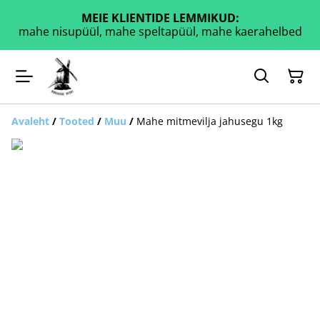
MEIE KLIENTIDE LEMMIKUD:
mahe nisupüül, mahe speltapüül, mahe kaerahelbed
Avaleht
/
Tooted
/
Muu
/
Mahe mitmevilja jahusegu 1kg