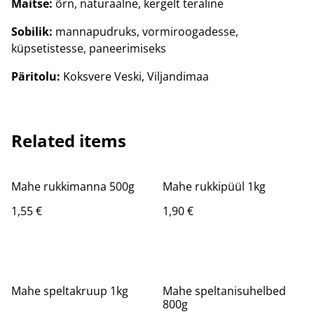
Maitse:
õrn, naturaalne, kergelt teraline
Sobilik:
mannapudruks, vormiroogadesse,
küpsetistesse, paneerimiseks
Päritolu:
Koksvere Veski, Viljandimaa
Related items
Mahe rukkimanna 500g
Mahe rukkipüül 1kg
1,55 €
1,90 €
Mahe speltakruup 1kg
Mahe speltanisuhelbed
800g