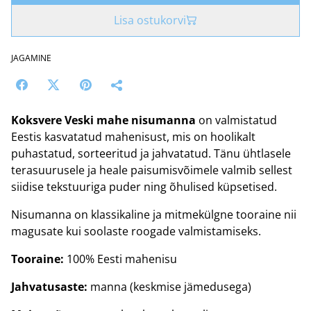
Lisa ostukorvi
JAGAMINE
Koksvere Veski mahe nisumanna
on valmistatud
Eestis kasvatatud mahenisust, mis on hoolikalt
puhastatud, sorteeritud ja jahvatatud. Tänu ühtlasele
terasuurusele ja heale paisumisvõimele valmib sellest
siidise tekstuuriga puder ning õhulised küpsetised.
Nisumanna on klassikaline ja mitmekülgne tooraine nii
magusate kui soolaste roogade valmistamiseks.
Tooraine:
100% Eesti mahenisu
Jahvatusaste:
manna (keskmise jämedusega)