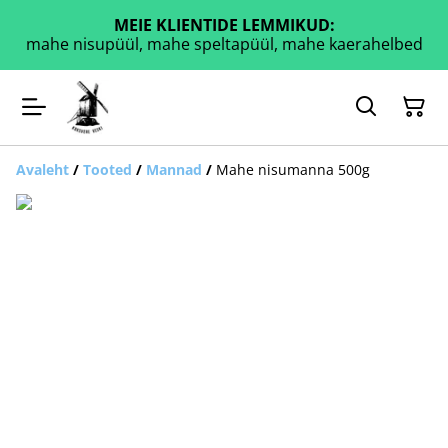
MEIE KLIENTIDE LEMMIKUD:
mahe nisupüül, mahe speltapüül, mahe kaerahelbed
Avaleht
/
Tooted
/
Mannad
/
Mahe nisumanna 500g