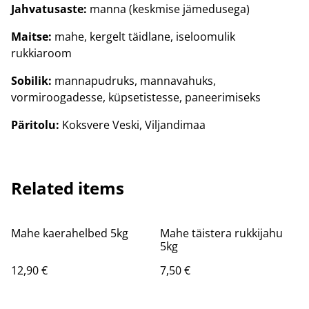
Jahvatusaste:
manna (keskmise jämedusega)
Maitse:
mahe, kergelt täidlane, iseloomulik
rukkiaroom
Sobilik:
mannapudruks, mannavahuks,
vormiroogadesse, küpsetistesse, paneerimiseks
Päritolu:
Koksvere Veski, Viljandimaa
Related items
Mahe kaerahelbed 5kg
Mahe täistera rukkijahu
5kg
12,90 €
7,50 €