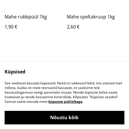
Mahe rukkipüül 1kg
Mahe speltakruup 1kg
1,90 €
2,60 €
Küpsised
Kontakt
Ostutingimused
See veebisait kasutab küpsiseid. Need on väikesed failid, mis aitavad meil
Privaatsusreeglid
mõista, kuidas te meie teenuseid kasutate, et saaksime teie
kasutuskogemust veelgi paremaks muuta. Nende küpsiste kohta saate
lisateavet ja nende kasutamist kontrollida, klõpsates "Küpsiste seaded".
Samuti saate tutvuda meie
küpsiste poliitikaga
.
Nõustu kõik
©
2026
Koksvere Veski OÜ