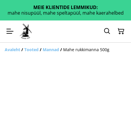
MEIE KLIENTIDE LEMMIKUD:
mahe nisupüül, mahe speltapüül, mahe kaerahelbed
Avaleht
/
Tooted
/
Mannad
/
Mahe rukkimanna 500g