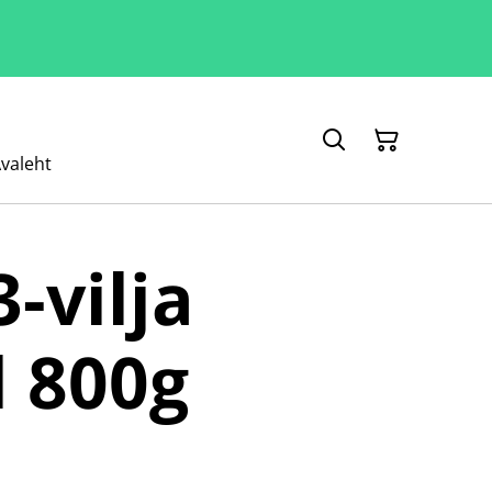
valeht
-vilja
 800g