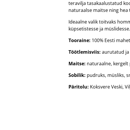
teravilja tasakaalustatud ko
naturaalse maitse ning hea 
Ideaalne valik toitvaks homm
küpsetistesse ja müslidesse
Tooraine:
100% Eesti maheter
Töötlemisviis:
aurutatud ja
Maitse:
naturaalne, kergelt
Sobilik:
pudruks, müsliks, s
Päritolu:
Koksvere Veski, Vi