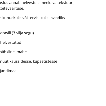
oslus annab helvestele meeldiva tekstuuri,
toiteväärtuse.
ikupudruks või tervislikuks lisandiks
.
avili (3-vilja segu)
 helvestatud
 pähkline, mahe
muutikaussidesse, küpsetistesse
ljandimaa