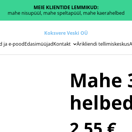
MEIE KLIENTIDE LEMMIKUD:
mahe nisupüül, mahe speltapüül, mahe kaerahelbed
Koksvere Veski OÜ
d ja e-pood
Edasimüüjad
Kontakt
Ärikliendi tellimiskeskus
A
Mahe 3
helbed
2,55 €