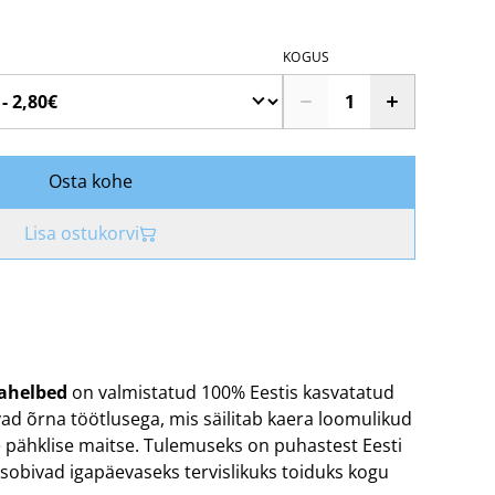
KOGUS
Osta kohe
Lisa ostukorvi
ahelbed
on valmistatud 100% Eestis kasvatatud
d õrna töötlusega, mis säilitab kaera loomulikud
ge pähklise maitse. Tulemuseks on puhastest Eesti
 sobivad igapäevaseks tervislikuks toiduks kogu