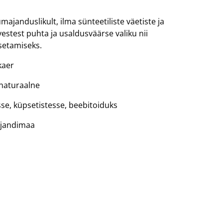
janduslikult, ilma sünteetiliste väetiste ja
vestest puhta ja usaldusväärse valiku nii
setamiseks.
kaer
 naturaalne
e, küpsetistesse, beebitoiduks
ljandimaa