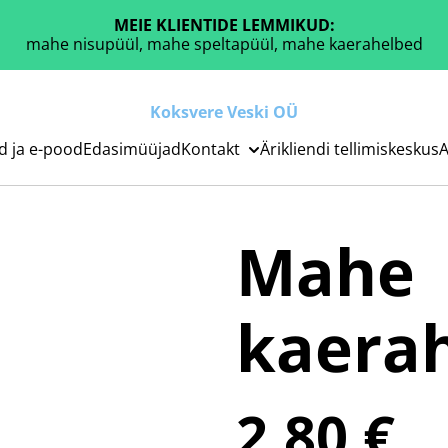
MEIE KLIENTIDE LEMMIKUD:
mahe nisupüül, mahe speltapüül, mahe kaerahelbed
Koksvere Veski OÜ
d ja e-pood
Edasimüüjad
Kontakt
Ärikliendi tellimiskeskus
A
Mahe
kaera
2,80 €