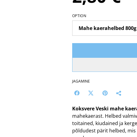
OPTION
JAGAMINE
Koksvere Veski mahe kaer
mahekaerast. Helbed valmiva
toitained, kiudained ja ker
põldudest pärit helbed, mis