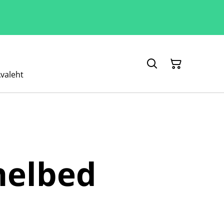
valeht
helbed