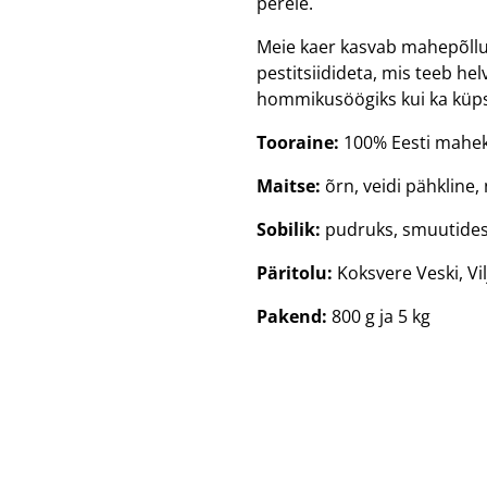
perele.
Meie kaer kasvab mahepõlluma
pestitsiidideta, mis teeb hel
hommikusöögiks kui ka küp
Tooraine:
100% Eesti mahe
Maitse:
õrn, veidi pähkline,
Sobilik:
pudruks, smuutidess
Päritolu:
Koksvere Veski, Vi
Pakend:
800 g ja 5 kg